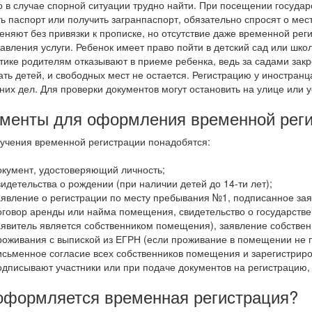
о в случае спорной ситуации трудно найти.
При посещении государ
ь паспорт или получить загранпаспорт, обязательно спросят о ме
еняют без привязки к прописке, но отсутствие даже временной реги
авления услуги.
Ребенок имеет право пойти в детский сад или шко
тике родителям отказывают в приеме ребенка, ведь за садами зак
ть детей, и свободных мест не остается.
Регистрацию у иностранц
них дел. Для проверки документов могут остановить на улице или 
менты для оформления временной рег
учения временной регистрации понадобятся:
окумент, удостоверяющий личность;
видетельства о рождении (при наличии детей до 14-ти лет);
аявление о регистрации по месту пребывания №1, подписанное за
оговор аренды или найма помещения, свидетельство о государстве
аявитель является собственником помещения), заявление собстве
роживания с выпиской из ЕГРН (если проживание в помещении не 
исьменное согласие всех собственников помещения и зарегистрир
одписывают участники или при подаче документов на регистрацию,
оформляется временная регистрация?