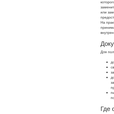
которог
заменит
или зам
предост
На прак
принима
внутрен
Доку
Для пол
д
с
з
д
з
п
п
п
Где 