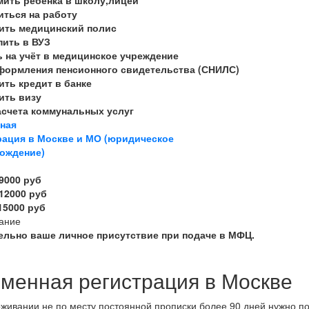
оиться на работу
чить медицинский полис
пить в ВУЗ
ь на учёт в медицинское учреждение
оформления пенсионного свидетельства (СНИЛС)
ить кредит в банке
ить визу
асчета коммунальных услуг
нная
рация в Москве и МО (юридическое
ождение)
 9000 руб
 12000 руб
 15000 руб
ание
ельно ваше личное присутствие при подаче в МФЦ.
менная регистрация в Москве
живании не по месту постоянной прописки более 90 дней нужно п