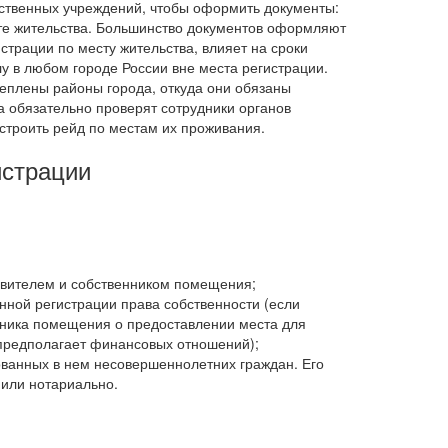
ственных учреждений, чтобы оформить документы:
сте жительства. Большинство документов оформляют
страции по месту жительства, влияет на сроки
лу в любом городе России вне места регистрации.
реплены районы города, откуда они обязаны
а обязательно проверят сотрудники органов
устроить рейд по местам их проживания.
истрации
явителем и собственником помещения;
нной регистрации права собственности (если
нника помещения о предоставлении места для
предполагает финансовых отношений);
ованных в нем несовершеннолетних граждан. Его
 или нотариально.