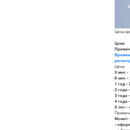
Цена вр
Цена
Примеч
Време
регист
Цена
3 мес -
6 мес -
1 год -
2 года 
3 года 
4 года 
5 лет -
Примеч
Может 
- офор
- офор