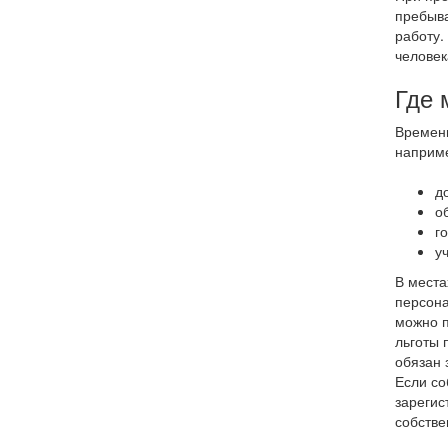
пребыва
работу.
человек
Где 
Временн
наприме
д
о
г
у
В места
персона
можно п
льготы 
обязан 
Если со
зарегис
собстве