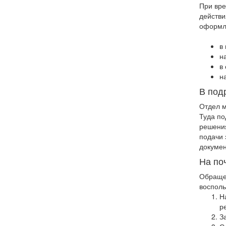
При вре
действи
оформл
в
н
в
н
В под
Отдел м
Туда по
решения
подачи 
докумен
На по
Обращен
восполь
Н
р
З