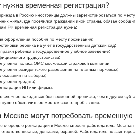
 нужна временная регистрация?
приезда в Россию иностранцы должны зарегистрироваться по месту
нник жилья, где поселился гражданин иной страны, обязан сообщит
ам РФ временная регистрация нужна:
ля оформления пособия по месту проживания;
остановки ребенка на учет в государственный детский сад;
тправки ребенка в государственное учебное заведение;
фициального трудоустройства;
олучение полиса ОМС московской страховой компании;
олучения резидентского разрешения на платных парковках;
олосования на выборах;
олучения кредита;
егистрации ИП или фирмы.
е сложнее находиться без временной прописки, чем в другом субъе
 нужно обозначить ее местом своего пребывания.
в Москве могут потребовать временную
ю очередь о регистрации в Москве спросит работодатель. Местная 
 ответственностью, деньгами, охраной. Работодатель не заинтересо