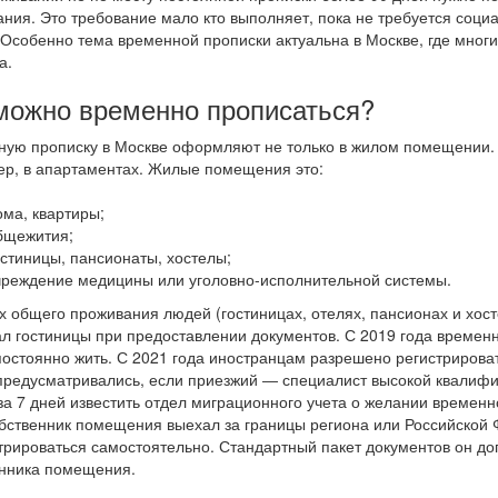
ния. Это требование мало кто выполняет, пока не требуется соц
 Особенно тема временной прописки актуальна в Москве, где мног
а.
можно временно прописаться?
ую прописку в Москве оформляют не только в жилом помещении. 
р, в апартаментах. Жилые помещения это:
ома, квартиры;
бщежития;
остиницы, пансионаты, хостелы;
чреждение медицины или уголовно-исполнительной системы.
х общего проживания людей (гостиницах, отелях, пансионах и хос
л гостиницы при предоставлении документов.
С 2019 года временн
остоянно жить.
С 2021 года иностранцам разрешено регистрирова
предусматривались, если приезжий ― специалист высокой квалиф
за 7 дней известить отдел миграционного учета о желании временн
бственник помещения выехал за границы региона или Российской
трироваться самостоятельно. Стандартный пакет документов он д
нника помещения.