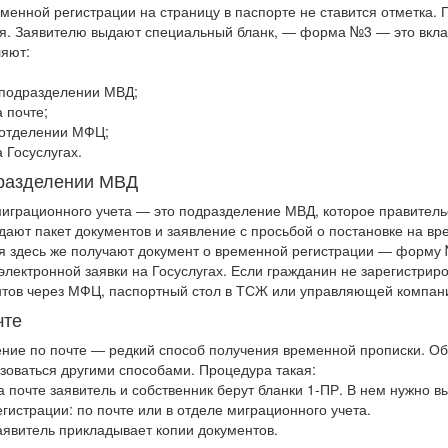
менной регистрации на страницу в паспорте не ставится отметка.
я. Заявителю выдают специальный бланк, ― форма №3 ― это вкла
яют:
 подразделении МВД;
а почте;
 отделении МФЦ;
а Госуслугах.
разделении МВД
играционного учета ― это подразделение МВД, которое правитель
дают пакет документов и заявление с просьбой о постановке на в
 здесь же получают документ о временной регистрации ― форму
электронной заявки на Госуслугах. Если гражданин не зарегистриро
тов через МФЦ, паспортный стол в ТСЖ или управляющей компани
чте
ие по почте ― редкий способ получения временной прописки. Об
зоваться другими способами.
Процедура такая:
а почте заявитель и собственник берут бланки 1-ПР. В нем нужно в
егистрации: по почте или в отделе миграционного учета.
аявитель прикладывает копии документов.