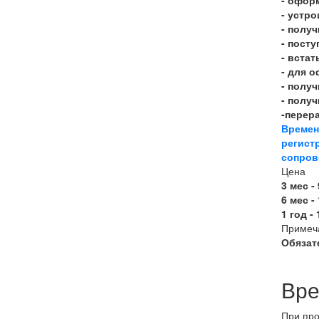
- устр
- полу
- посту
- встат
- для 
- получ
- получ
-перер
Време
регист
сопров
Цена
3 мес -
6 мес -
1 год -
Примеч
Обязат
Вре
При про