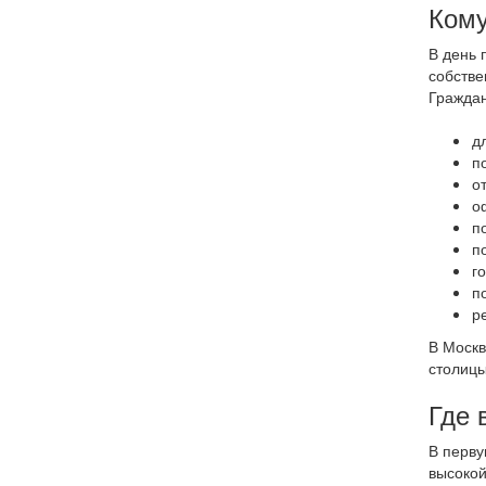
Кому
В день 
собстве
Граждан
д
п
о
о
п
п
г
п
р
В Москв
столицы
Где 
В перву
высокой